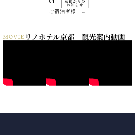
京都からの
01
お知らせ
ご宿泊者様 焼
肉の名門 天壇
優待料金のご案
内
リノホテル京都 観光案内動画
MOVIE