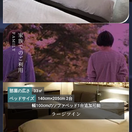
FAMILY
家族でのご利用
部屋の広さ
33㎡
ベッドサイズ
140cm×205cm 2台
幅100cmのソファベッド1台追加可能
ラージツイン