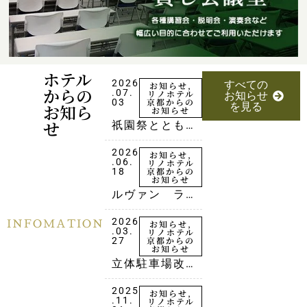
ホテル
2026
すべての
お知らせ
,
からの
.07.
リノホテル
お知らせ
京都からの
03
お知ら
を見る
お知らせ
せ
祇園祭とともに
迎える京都の夏
2026
お知らせ
,
.06.
リノホテル
京都からの
18
お知らせ
ルヴァン ラン
チ価格改定のお
INFOMATION
2026
知らせ
お知らせ
,
.03.
リノホテル
京都からの
27
お知らせ
立体駐車場改修
に伴った変更点
2025
のお知らせ
お知らせ
,
.11.
リノホテル