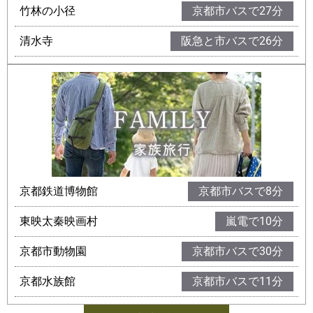
竹林の小径
京都市バスで27分
清水寺
阪急と市バスで26分
京都鉄道博物館
京都市バスで8分
東映太秦映画村
嵐電で10分
京都市動物園
京都市バスで30分
京都水族館
京都市バスで11分