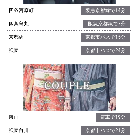
四条河原町
阪急京都線で14分
四条烏丸
阪急京都線で7分
京都駅
京都市バスで15分
祇園
京都市バスで24分
嵐山
電車で19分
祇園白川
京都市バスで21分