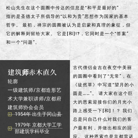
松山先生在这个圆圈中传达的信息是“和平是最好的”
指的是圣德太子所倡导的“以和为贵”思想作为国家的基本
哲学。 最初，禅宗的圆圈被认为是启蒙和真理的象征，但
它的解释则留给大家。 它是[和]!?，它同时是一个“答案”
和一个“问题”。
古代僧侣金吉在夜空中美丽
建筑师赤木直久
的圆圈中看到了“无常”，在
轮廓
《徒然草》中写道“望月的小
一级建筑师/京都造形艺
圆是……”。 请大家在这个巨
术大学兼职讲师/京都府
大的恩索迎接你们的月光小
建筑师协会会员
路上感受一下[和]！？ 我们
1954年 出生于冈山县
总是问自己什么对我们的客
1979年 京都大学工学
户最有利，并做出相应的回
部建筑学科毕业
应。 这种恩索也是京都雷诺