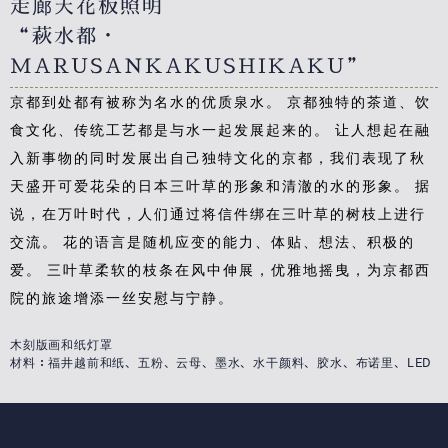
走廊天花板照明
“萩水都・
MARUSANKAKUSHIKAKU”
京都到处都有被称为名水的优质泉水。 京都独特的茶道、饮
食文化、传统工艺都是与水一起发展起来的。 让人想起在融
入新事物的同时发展出自己独特文化的京都，我们表现了秋
天盛开可爱花朵的日本三叶草的形象和清澈的水的形象。 据
说，在万叶时代，人们通过将信件绑在三叶草的树枝上进行
交流。 花的语言是随机应变的能力、体贴、想法、积极的
爱。 三叶草柔软的枝条在风中伸展，优雅地摇曳，为京都西
院的旅途增添一丝安慰与宁静。
木刻版画和纸灯罩
材料：福井越前和纸、五粉、云母、墨水、水干颜料、胶水、布诺里、LED