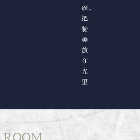
旅。
把
赞
美
放
在
光
里
ROOM