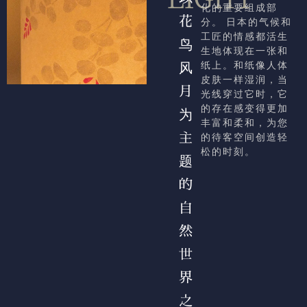
化的重要组成部
花
分。 日本的气候和
工匠的情感都活生
鸟
生地体现在一张和
风
纸上。和纸像人体
皮肤一样湿润，当
月
光线穿过它时，它
的存在感变得更加
为
丰富和柔和，为您
主
的待客空间创造轻
松的时刻。
题
的
自
然
世
界
之