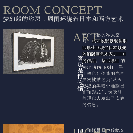
ROOM CONCEPT
梦幻般的客房，周围环绕着日本和西方艺术
ART
一个隐秘的私人空
间，
您可以默默观赏坂
爪厚生
（现代日本领先
的铜版画艺术家之一）
客
。
的
的作品
坂爪厚生
房
Manière Noir（手
是
工黑色）创造的光的
博
层次被描述为“从天
物
鹅绒的黑暗中雕刻出
馆？！
光和形式”，为觉醒
的现代人发出了安静
的信息。
LIGHT
和纸是日本传统文
以